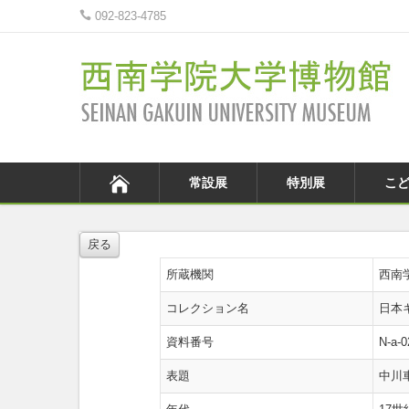
092-823-4785
常設展
特別展
こ
戻る
所蔵機関
西南
コレクション名
日本
資料番号
N-a-0
表題
中川