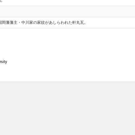
紀
国岡藩藩主・中川家の家紋があしらわれた軒丸瓦。
sity