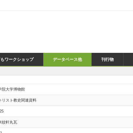
どもワークショップ
データベース他
刊行物
学院大学博物館
キリスト教史関連資料
25
車紋軒丸瓦