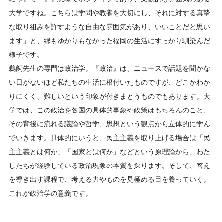
大学ですね。こちらは学問や教養を大切にし、それに対する真摯
な取り組みを許すような自由な雰囲気があり、いいことだと思い
ます」と、縁もゆかりもなかった福岡の生活にすっかり馴染んだ
様子です。
鵜飼先生の専門は政治学。『政治』は、ニュースで話題を聞かな
い日がないほど私たちの生活に根付いたものですが、どこかわか
りにくく、難しいという印象が付きまとうものでもあります。大
学では、この政治を各国の具体的事象や政策はもちろんのこと、
その背後に流れる議論や哲学、思想という観点から立体的に学ん
でいきます。具体的にいうと、民主主義を取り上げる場合は「民
主主義とは何か」「国家とは何か」などという原理論から、わた
したちが経験している政治現象の本質を探ります。そして、答え
を導き出す課程で、考える力やものを見極める目を養っていく。
これが政治学の意義です。