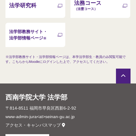
法務コース
法学研究科
（法曹コース）
法学部教務サイト・
法学部情報ページ
※
※法学部教務サイト・法学部情報ページは、本学法学部生・教員のみ閲覧可
能で
す。こちらからMoodleにログインした上で、アクセスしてください。
西南学院大学 法学部
〒814-8511 福岡市早良区西新6-2-92
www-admin-jura<at>seinan-gu.ac.jp
アクセス・キャンパスマップ