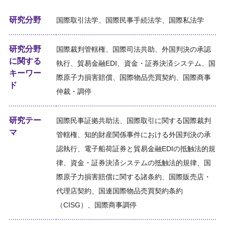
研究分野
国際取引法学、国際民事手続法学、国際私法学
研究分野
国際裁判管轄権、国際司法共助、外国判決の承認
に関する
執行、貿易金融EDI、資金・証券決済システム、国
キーワー
際原子力損害賠償、国際物品売買契約、国際商事
ド
仲裁・調停
研究テー
国際民事証拠共助法、国際取引に関する国際裁判
マ
管轄権、知的財産関係事件における外国判決の承
認執行、電子船荷証券と貿易金融EDIの抵触法的規
律、資金・証券決済システムの抵触法的規律、国
際原子力損害賠償に関する諸条約、国際販売店・
代理店契約、国連国際物品売買契約条約
（CISG）、国際商事調停